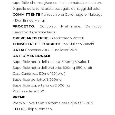
superficie che reagisce con la luce naturale. Il colore
è quello della terra arata asciugata dai raggi del sole.
COMMITTENTE
Parrocchie di Cavernago e Malpaga
– Don Enrico Mangili
PROGETTO:
Concorso, Preliminare, Definitivo,
Esecutivo, Direzione lavori
OPERE ARTISTICHE:
Gianriccardo Piccoli
CONSULENTE LITURGICO:
Don Giuliano Zanchi
DATA:
Concorso 2013 – Fine lavori 2019
DATI DIMENSIONALI:
Superficie netta della chiesa: 500mq 600(lordi)
Superficie netta dell’oratorio: 600mq 680(lordi)
Casa Canonica: 120mq 160(lordi)
Superficie del lotto: 9.300mq
Superficie coperta: circa 2.000mq
Posti a sedere: 300
PREMI:
Premio Doka Italia: “La forma della qualità” – 2017
FOTO:
Filippo Romano